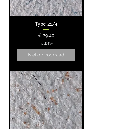
Type 21/4
Prijs
€ 29,40
incl.BTW
Niet op voorraad