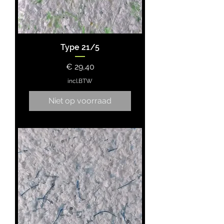
Type 21/5
Prijs
€ 29,40
incl.BTW
Niet op voorraad