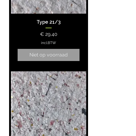
Type 21/3
Prijs
€ 29,40
incl.BTW
Niet op voorraad