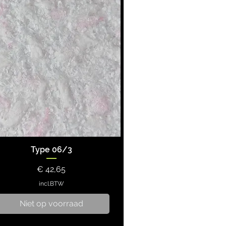
Type 06/3
Prijs
€ 42,65
incl.BTW
Niet op voorraad