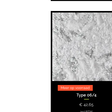
Meer op voorraad
Type 06/4
Prijs
€ 42,65
incl.BTW