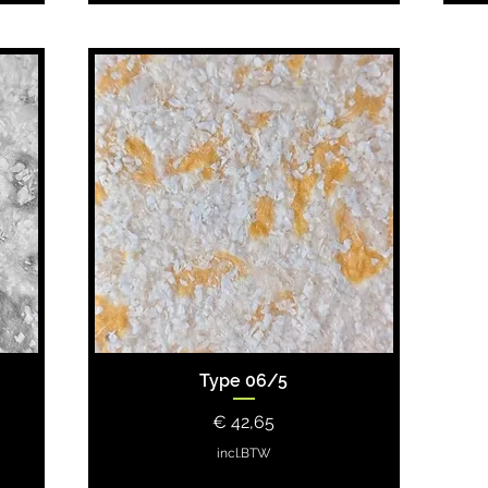
Type 06/5
Prijs
€ 42,65
incl.BTW