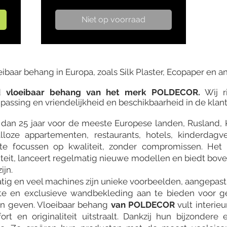
Niet op voorraad
eibaar behang in Europa, zoals Silk Plaster, Ecopaper en a
nd
vloeibaar behang van het merk POLDECOR.
Wij ri
passing en vriendelijkheid en beschikbaarheid in de kla
dan 25 jaar voor de meeste Europese landen, Rusland, 
lloze appartementen, restaurants, hotels, kinderdagve
te focussen op kwaliteit, zonder compromissen. Het 
teit, lanceert regelmatig nieuwe modellen en biedt bove
ijn.
atig en veel machines zijn unieke voorbeelden, aangepas
e en exclusieve wandbekleding aan te bieden voor geb
len geven. Vloeibaar behang
van POLDECOR
vult interieu
rt en originaliteit uitstraalt. Dankzij hun bijzonder