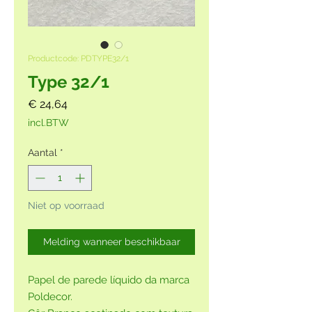
Productcode: PDTYPE32/1
Type 32/1
Prijs
€ 24,64
incl.BTW
Aantal
*
Niet op voorraad
Melding wanneer beschikbaar
Papel de parede líquido da marca
Poldecor.