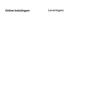
Leveringen:
Online betalingen:
Show More
Show More
Maak deel uit van de Ecowall-
community.
Abonneer je nu
Concordo com a Política de