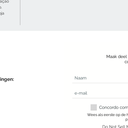
cação
o.
oja
Maak deel 
c
ingen:
Concordo com a
Wees als eerste op de 
p
Do Not Sell 