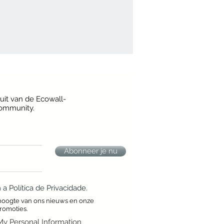
uit van de Ecowall-
ommunity.
Abonneer je nu
 Política de Privacidade.
hoogte van ons nieuws en onze
romoties.
My Personal Information