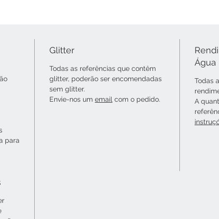
Glitter
Rendi
Água
Todas as referências que contêm
não
glitter, poderão ser encomendadas
Todas a
sem glitter.
rendime
Envie-nos um
email
com o pedido.
A quant
referên
instruç
s
ta para
s
er
e