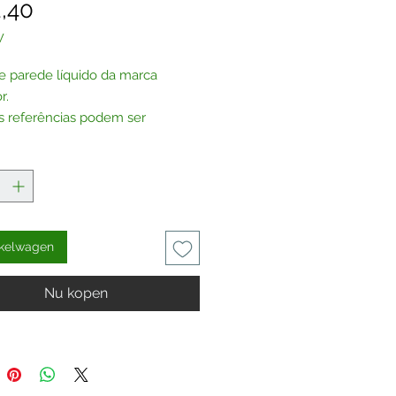
Prijs
,40
W
e parede líquido da marca
r.
s referências podem ser
das sem glitter, por encomenda.
te-nos
.
nkelwagen
Nu kopen