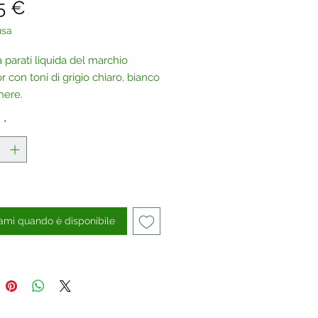
Prezzo
5 €
usa
 parati liquida del marchio
 con toni di grigio chiaro, bianco
nere.
 glitter argento, oro e blu.
à
*
iesta, questo prodotto può essere
to anche senza glitter.
aci
.
ami quando è disponibile