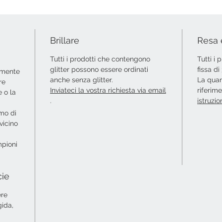
Brillare
Resa 
Tutti i prodotti che contengono
Tutti i
glitter possono essere ordinati
fissa d
amente
anche senza glitter.
La quan
re
Inviateci la vostra richiesta via email
riferim
 o la
.
istruzio
amo di
vicino
mpioni
cie
ere
gida,