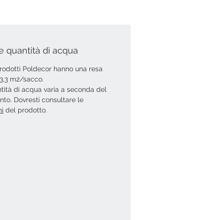
e quantità di acqua
 prodotti Poldecor hanno una resa
i 3,3 m2/sacco.
tità di acqua varia a seconda del
ento. Dovresti consultare le
ni
del prodotto.