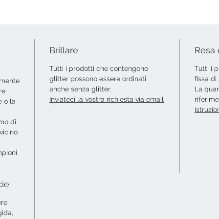
Brillare
Resa 
Tutti i prodotti che contengono
Tutti i
glitter possono essere ordinati
fissa d
amente
anche senza glitter.
La quan
re
Inviateci la vostra richiesta via email
riferim
 o la
.
istruzio
amo di
vicino
mpioni
cie
ere
gida,