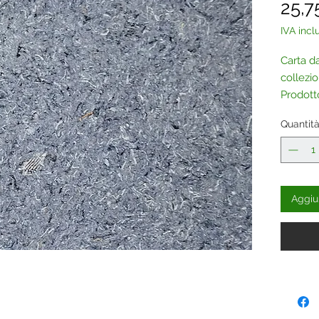
25,7
IVA incl
Carta da
collezi
Prodott
aggiunge
Quantit
scelta.
Contatt
Aggiun