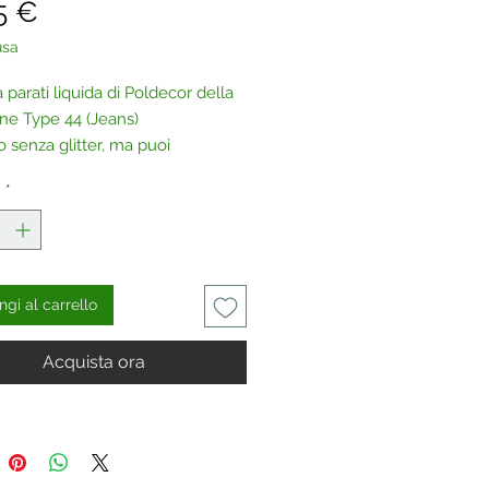
Prezzo
5 €
usa
 parati liquida di Poldecor della
one Type 44 (Jeans)
o senza glitter, ma puoi
re uno dei nostri glitter a tua
à
*
aci
.
gi al carrello
Acquista ora