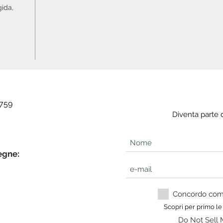
gida,
 759
Diventa parte 
egne:
Concordo com a
Scopri per primo le
Do Not Sell 