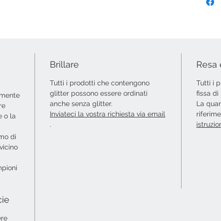
Brillare
Resa 
Tutti i prodotti che contengono
Tutti i
glitter possono essere ordinati
fissa d
amente
anche senza glitter.
La quan
re
Inviateci la vostra richiesta via email
riferim
 o la
.
istruzio
amo di
vicino
mpioni
cie
ere