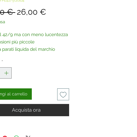
YPE42/5Gold4
Prezzo
Prezzo
50 € 
26,00 €
regolare
scontato
usa
al 42/9 ma con meno lucentezza
sioni più piccole
 parati liquida del marchio
r.
à
*
esta, tutti i prodotti possono
cquistati anche senza glitter.
aci
.
gi al carrello
Acquista ora