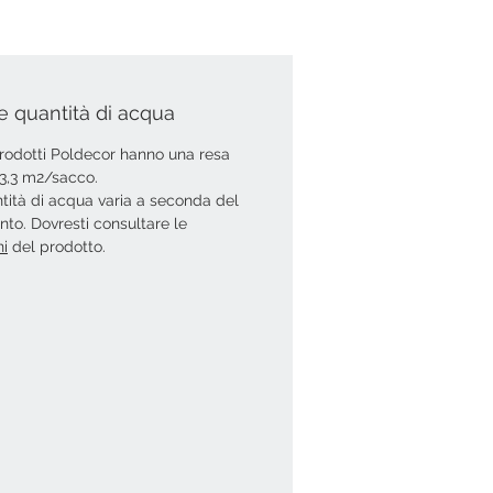
e quantità di acqua
 prodotti Poldecor hanno una resa
i 3,3 m2/sacco.
tità di acqua varia a seconda del
ento. Dovresti consultare le
ni
del prodotto.