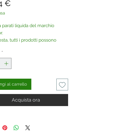
Prezzo
4 €
usa
 parati liquida del marchio
r.
esta, tutti i prodotti possono
cquistati anche senza glitter.
à
*
aci
.
gi al carrello
Acquista ora