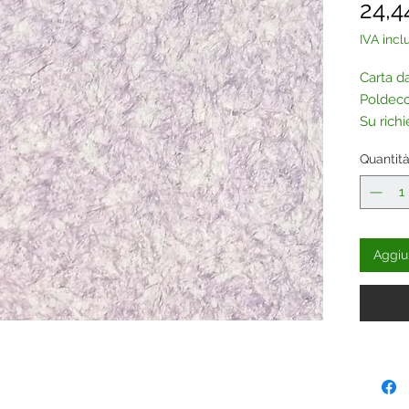
24,4
IVA incl
Carta da
Poldeco
Su richi
essere a
Quantit
Contatt
Aggiun