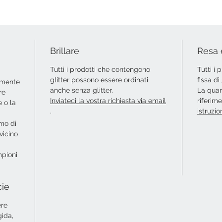
Brillare
Resa 
Tutti i prodotti che contengono
Tutti i
glitter possono essere ordinati
fissa d
amente
anche senza glitter.
La quan
re
Inviateci la vostra richiesta via email
riferim
 o la
.
istruzio
amo di
vicino
mpioni
cie
ere
gida,