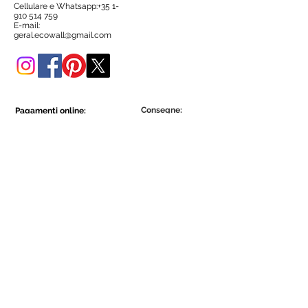
Cellulare e Whatsapp:+35
1-
Puoi acquistarlo anche in questo
910 514 759
negozio online.
E-mail:
geral.ecowall@gmail.com
Consegne:
Pagamenti online:
Show More
Show More
Diventa parte della comunità Ecowall.