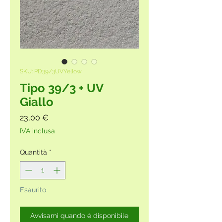
SKU: PD39/3UVYellow
Tipo 39/3 + UV
Giallo
Prezzo
23,00 €
IVA inclusa
Quantità
*
Esaurito
Avvisami quando è disponibile