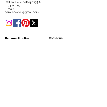
Cellulare e Whatsapp:+35
1-
Puoi acquistarlo anche in questo
910 514 759
negozio online.
E-mail:
geral.ecowall@gmail.com
Consegne:
Pagamenti online:
Show More
Show More
Diventa parte della comunità Ecowall.