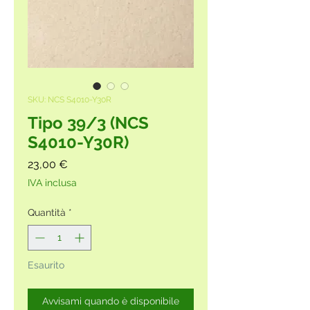
SKU: NCS S4010-Y30R
Tipo 39/3 (NCS
S4010-Y30R)
Prezzo
23,00 €
IVA inclusa
Quantità
*
Esaurito
Avvisami quando è disponibile