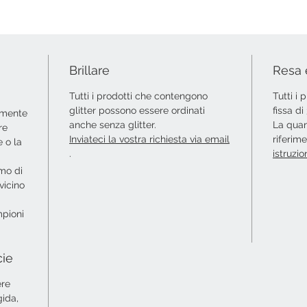
Brillare
Resa 
Tutti i prodotti che contengono
Tutti i
glitter possono essere ordinati
fissa d
amente
anche senza glitter.
La quan
re
Inviateci la vostra richiesta via email
riferim
 o la
.
istruzio
amo di
vicino
mpioni
cie
ere
gida,