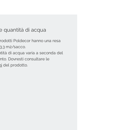
e quantità di acqua
 prodotti Poldecor hanno una resa
i 3,3 m2/sacco.
tità di acqua varia a seconda del
ento. Dovresti consultare le
ni
del prodotto.