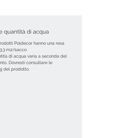
e quantità di acqua
 prodotti Poldecor hanno una resa
i 3,3 m2/sacco.
tità di acqua varia a seconda del
ento. Dovresti consultare le
ni
del prodotto.