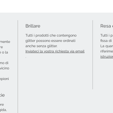
Brillare
Resa 
Tutti i prodotti che contengono
Tutti i
glitter possono essere ordinati
fissa d
amente
anche senza glitter.
La quan
re
Inviateci la vostra richiesta via email
riferim
 o la
.
istruzio
amo di
vicino
mpioni
cie
ere
gida,