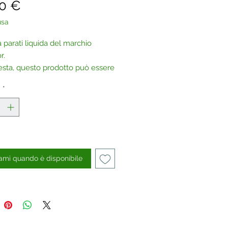
Prezzo
00 €
usa
 parati liquida del marchio
r.
iesta, questo prodotto può essere
to anche senza glitter.
à
*
aci
.
ami quando è disponibile