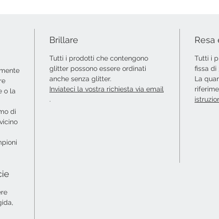
Brillare
Resa 
Tutti i prodotti che contengono
Tutti i
glitter possono essere ordinati
fissa d
amente
anche senza glitter.
La quan
re
Inviateci la vostra richiesta via email
riferim
 o la
.
istruzio
amo di
vicino
mpioni
cie
ere
gida,