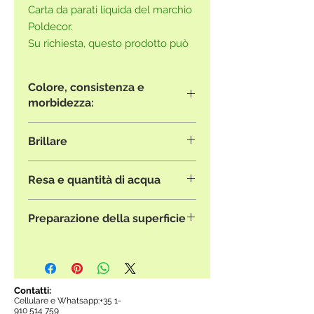
Carta da parati liquida del marchio
Poldecor.
Su richiesta, questo prodotto può
essere acquistato anche senza
glitter.
Colore, consistenza e
Contattaci
.
morbidezza:
Le immagini presentate sono
Brillare
puramente illustrative e potrebbero
non rivelare accuratamente la
Tutti i prodotti che contengono
tonalità di colore o la consistenza
Resa e quantità di acqua
glitter possono essere ordinati
del prodotto.
anche senza glitter.
Per aiutarti a decidere, ti
Tutti i prodotti Poldecor hanno una
Inviateci la vostra richiesta via email
consigliamo di contattare il nostro
Preparazione della superficie
resa fissa di 3,3 m2/sacco.
.
rivenditore
più vicino e di
La quantità di acqua varia a
La carta da parati liquida può
programmare una visita per
seconda del riferimento. Dovresti
essere applicata su qualsiasi
consultare i nostri cataloghi di
consultare le
istruzioni
del prodotto.
superficie rigida, previa applicazione
campioni di prodotti reali.
di due mani di primer.
Contatti:
Cellulare e Whatsapp:+35
1-
Puoi acquistarlo anche in questo
910 514 759