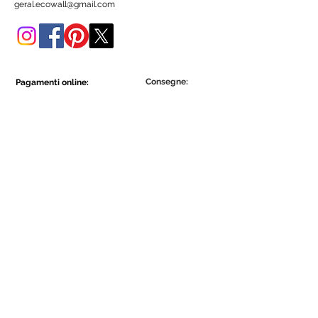
geral.ecowall@gmail.com
Consegne:
Pagamenti online:
Show More
Show More
Diventa parte della comunità Ecowall.
Iscriviti ora