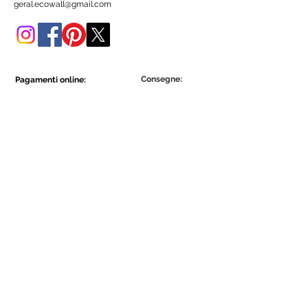
geral.ecowall@gmail.com
Consegne:
Pagamenti online:
Show More
Show More
Diventa parte della comunità Ecowall.
Iscriviti ora