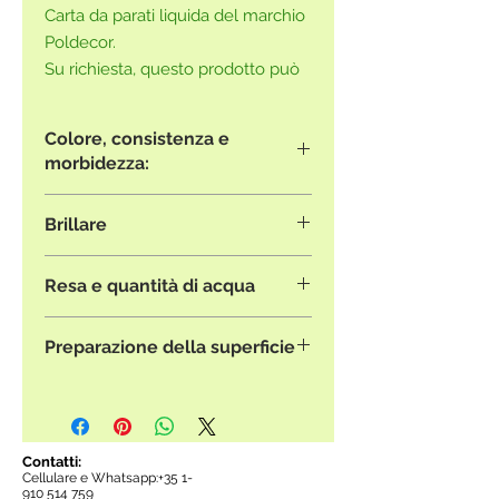
Carta da parati liquida del marchio
Poldecor.
Su richiesta, questo prodotto può
essere acquistato anche senza
glitter.
Colore, consistenza e
Contattaci
.
morbidezza:
Le immagini presentate sono
Brillare
puramente illustrative e potrebbero
non rivelare accuratamente la
Tutti i prodotti che contengono
tonalità di colore o la consistenza
Resa e quantità di acqua
glitter possono essere ordinati
del prodotto.
anche senza glitter.
Per aiutarti a decidere, ti
Tutti i prodotti Poldecor hanno una
Inviateci la vostra richiesta via email
consigliamo di contattare il nostro
Preparazione della superficie
resa fissa di 3,3 m2/sacco.
.
rivenditore
più vicino e di
La quantità di acqua varia a
La carta da parati liquida può
programmare una visita per
seconda del riferimento. Dovresti
essere applicata su qualsiasi
consultare i nostri cataloghi di
consultare le
istruzioni
del prodotto.
superficie rigida, previa applicazione
campioni di prodotti reali.
di due mani di primer.
Contatti:
Cellulare e Whatsapp:+35
1-
Puoi acquistarlo anche in questo
910 514 759