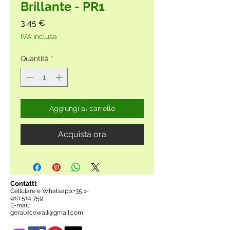
Brillante - PR1
Prezzo
3,45 €
IVA inclusa
Quantità
*
Aggiungi al carrello
Acquista ora
Contatti:
Cellulare e Whatsapp:+35
1-
910 514 759
E-mail:
geral.ecowall@gmail.com