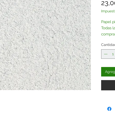
23,0
Impuest
Papel p
Todas l
comprar
Contác
Cantida
Agrega