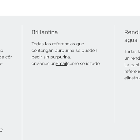
Brillantina
Rendi
agua
Todas las referencias que
no
contengan purpurina se pueden
Todas l
de côr
pedir sin purpurina.
un rend
e-
envíanos un
Email
como solicitado.
La cant
referen
el
instr
ie