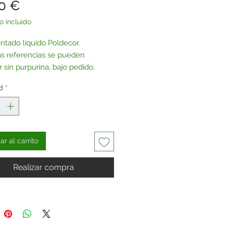
Precio
0 €
o incluido
intado líquido Poldecor.
as referencias se pueden
 sin purpurina, bajo pedido.
tenos
.
d
*
r al carrito
Realizar compra