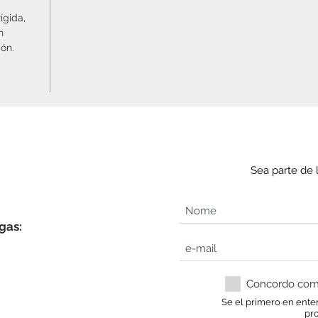
ígida,
n
ón.
Sea parte de 
gas:
Concordo com a
Se el primero en ente
pr