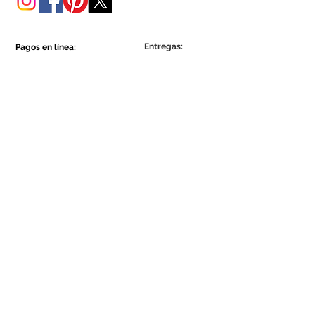
Entregas:
Pagos en línea:
Show More
Show More
Sea parte de la comunidad Ecowall.
Suscríbete ahora
Concordo com a Política de