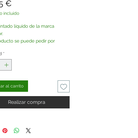
Precio
5 €
o incluido
intado líquido de la marca
r.
oducto se puede pedir por
sin la brillantina de la imagen.
d
*
seas, puedes adquirirlo por
o y añadirle una
purpurina
del
e prefieras.
r al carrito
Realizar compra