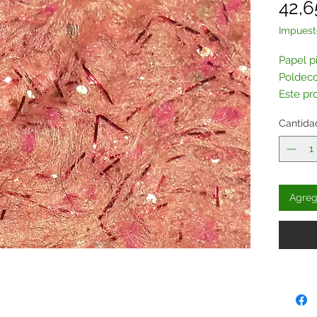
42,6
Impuest
Papel p
Poldeco
Este pr
encargo 
Cantida
Si lo de
separad
color qu
Agrega