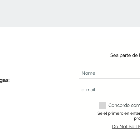
a
Sea parte de 
gas:
Concordo com a
Se el primero en ente
pr
Do Not Sell 