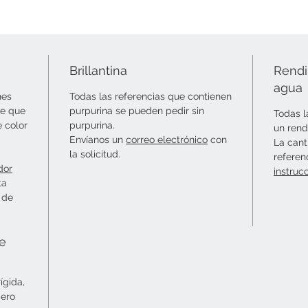
Brillantina
Rendi
agua
nes
Todas las referencias que contienen
le que
purpurina se pueden pedir sin
Todas l
e color
purpurina.
un rend
Envíanos un
correo electrónico
con
La cant
la solicitud.
referen
dor
instruc
ta
 de
ie
ígida,
mero