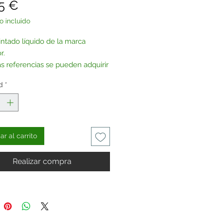
Precio
5 €
o incluido
intado líquido de la marca
r.
as referencias se pueden adquirir
urina, previa petición.
d
*
tenos
.
r al carrito
Realizar compra