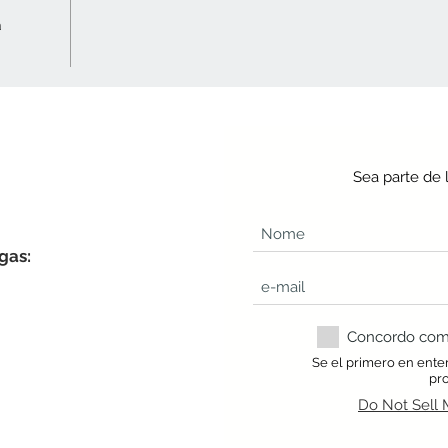
a
Sea parte de 
gas:
Concordo com a
Se el primero en ente
pr
Do Not Sell 