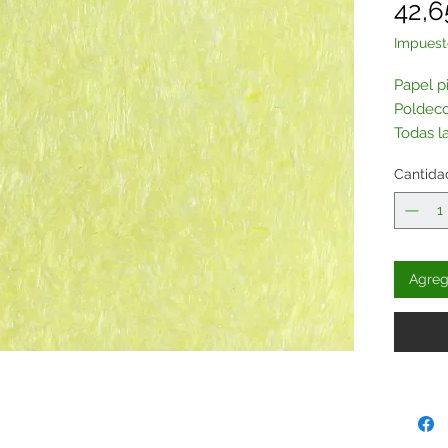
42,6
Impuest
Papel p
Poldeco
Todas l
sin purp
Cantida
Contác
Agrega