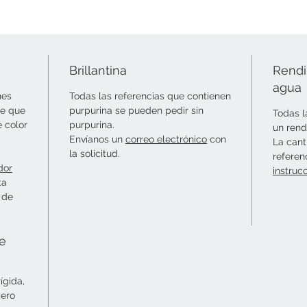
Brillantina
Rendi
agua
nes
Todas las referencias que contienen
le que
purpurina se pueden pedir sin
Todas l
e color
purpurina.
un rend
Envíanos un
correo electrónico
con
La cant
la solicitud.
referen
dor
instruc
ta
 de
ie
ígida,
mero