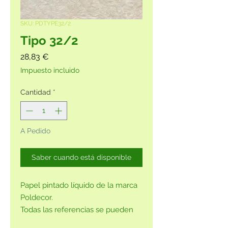
SKU: PDTYPE32/2
Tipo 32/2
Precio
28,83 €
Impuesto incluido
Cantidad
*
A Pedido
Saber cuando está disponible
Papel pintado líquido de la marca
Poldecor.
Todas las referencias se pueden
adquirir sin purpurina, previa