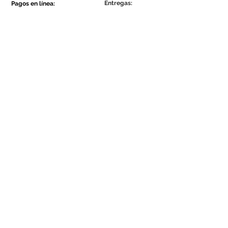
Entregas:
Pagos en línea:
Show More
Show More
Sea parte de la comunidad Ecowall.
Suscríbete ahora
Concordo com a Política de
Privacidade.
Se el primero en enterarte de nuestras
novedades y promociones.