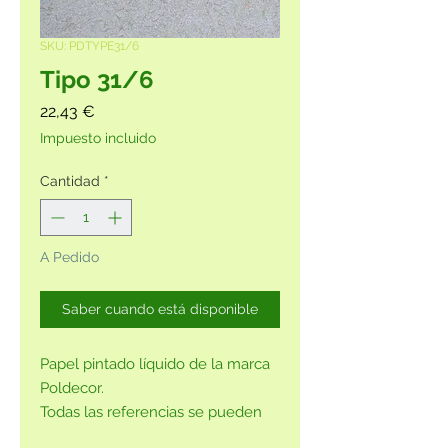
SKU: PDTYPE31/6
Tipo 31/6
Precio
22,43 €
Impuesto incluido
Cantidad
*
A Pedido
Saber cuando está disponible
Papel pintado líquido de la marca
Poldecor.
Todas las referencias se pueden
adquirir sin purpurina, previa