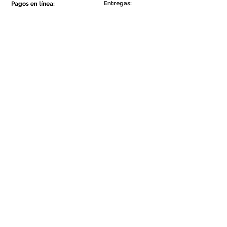
Entregas:
Pagos en línea:
Show More
Show More
Sea parte de la comunidad Ecowall.
Suscríbete ahora
Concordo com a Política de
Privacidade.
Se el primero en enterarte de nuestras
novedades y promociones.