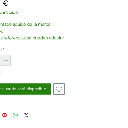
Precio
5 €
o incluido
intado líquido de la marca
r.
as referencias se pueden adquirir
urina, previa petición.
d
*
tenos
.
o
 cuando está disponible