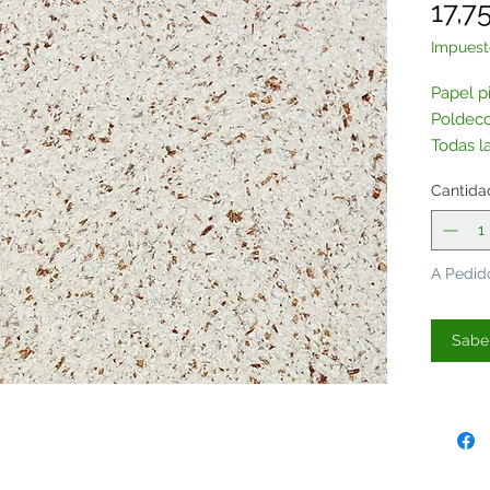
17,7
Impuest
Papel p
Poldeco
Todas l
sin purp
Cantida
Contác
A Pedid
Saber