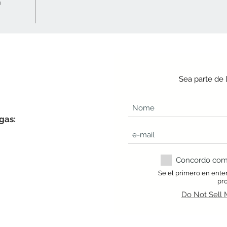
a
Sea parte de 
gas:
Concordo com a
Se el primero en ente
pr
Do Not Sell 