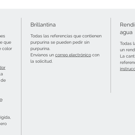
Brillantina
Rendi
agua
nes
Todas las referencias que contienen
le que
purpurina se pueden pedir sin
Todas l
e color
purpurina.
un rend
Envíanos un
correo electrónico
con
La cant
la solicitud.
referen
dor
instruc
ta
 de
ie
ígida,
mero