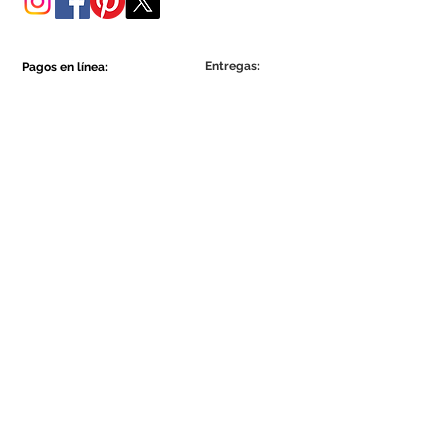
Entregas:
Pagos en línea:
Show More
Show More
Sea parte de la comunidad Ecowall.
Suscríbete ahora
Concordo com a Política de