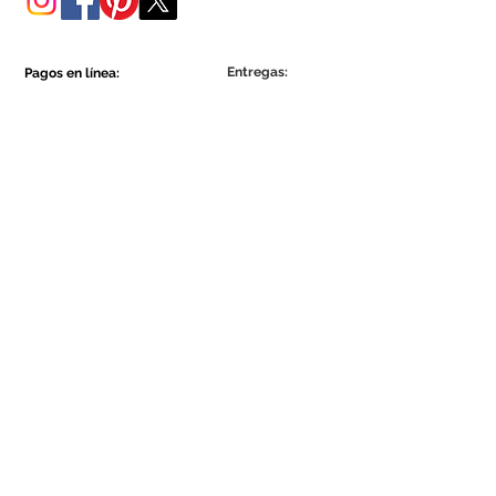
Entregas:
Pagos en línea:
Show More
Show More
Sea parte de la comunidad Ecowall.
Suscríbete ahora
Concordo com a Política de