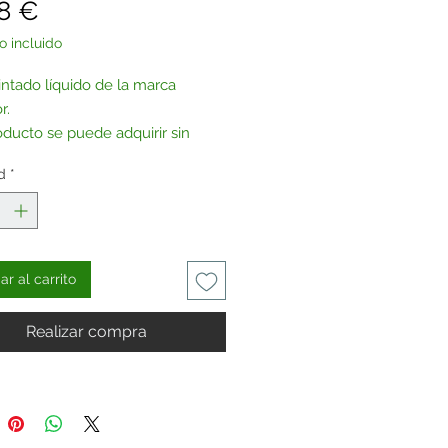
Precio
8 €
o incluido
intado líquido de la marca
r.
oducto se puede adquirir sin
na, bajo pedido.
d
*
tenos
.
r al carrito
Realizar compra