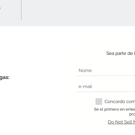
a
Sea parte de 
gas:
Concordo com a
Se el primero en ente
pr
Do Not Sell 