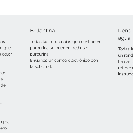
Brillantina
Rendi
agua
nes
Todas las referencias que contienen
le que
purpurina se pueden pedir sin
Todas l
e color
purpurina.
un rend
Envíanos un
correo electrónico
con
La cant
la solicitud.
referen
dor
instruc
ta
 de
ie
ígida,
mero