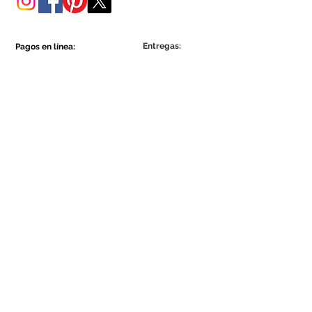
Entregas:
Pagos en línea:
Show More
Show More
Sea parte de la comunidad Ecowall.
Suscríbete ahora
Concordo com a Política de