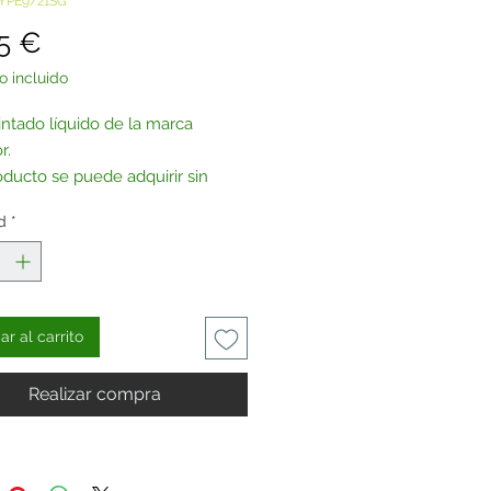
TYPE9/21SG
Precio
5 €
o incluido
intado líquido de la marca
r.
oducto se puede adquirir sin
na, bajo pedido.
d
*
tenos
.
r al carrito
Realizar compra