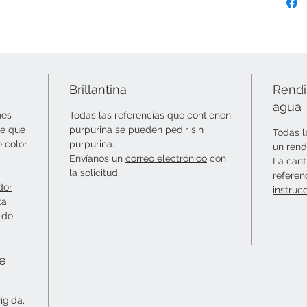
Brillantina
Rendi
agua
nes
Todas las referencias que contienen
le que
purpurina se pueden pedir sin
Todas l
e color
purpurina.
un rend
Envíanos un
correo electrónico
con
La cant
la solicitud.
referen
dor
instruc
ta
 de
ie
ígida,