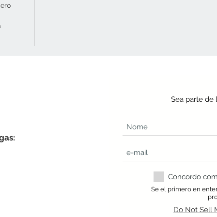
mero
a
Sea parte de 
gas:
Concordo com a
Se el primero en ente
pr
Do Not Sell 