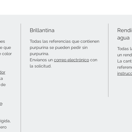
Brillantina
Rendi
agua
nes
Todas las referencias que contienen
le que
purpurina se pueden pedir sin
Todas l
e color
purpurina.
un rend
Envíanos un
correo electrónico
con
La cant
la solicitud.
referen
dor
instruc
ta
 de
ie
ígida,
mero