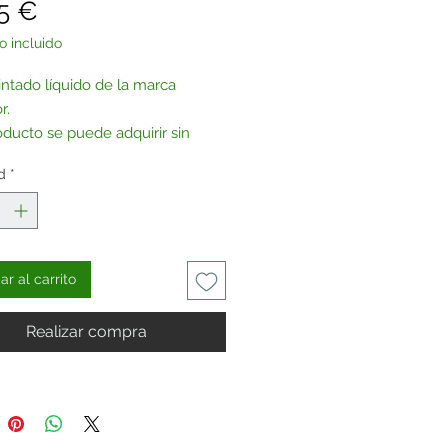
Precio
5 €
o incluido
intado líquido de la marca
r.
oducto se puede adquirir sin
na, bajo pedido.
d
*
tenos
.
r al carrito
Realizar compra