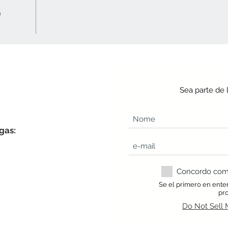
a
Sea parte de 
gas:
Concordo com a
Se el primero en ente
pr
Do Not Sell 