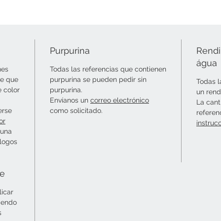
Purpurina
Rendi
água
nes
Todas las referencias que contienen
le que
purpurina se pueden pedir sin
Todas l
e color
purpurina.
un rend
Envíanos un
correo electrónico
La cant
erse
como solicitado.
referen
or
instruc
 una
álogos
ie
licar
siendo
s