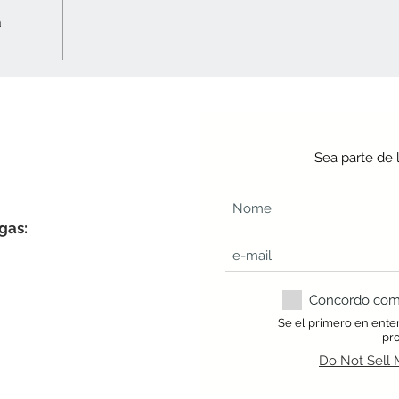
a
Sea parte de 
gas:
Concordo com a
Se el primero en ente
pr
Do Not Sell 