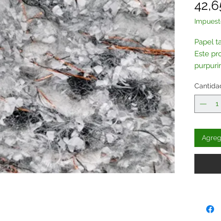
42,6
Impuest
Papel t
Este pr
purpuri
Contác
Cantida
Agrega