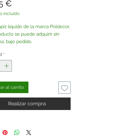
Precio
5 €
o incluido
apiz líquido de la marca Poldecor.
oducto se puede adquirir sin
na, bajo pedido.
tenos
.
d
*
r al carrito
Realizar compra