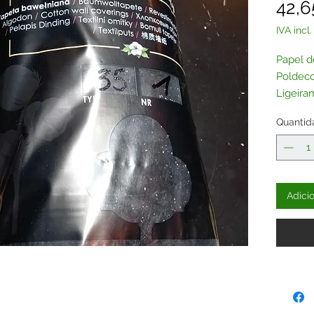
42,6
IVA incl.
Papel d
Poldeco
Ligeira
Igual a
Quantid
pratead
Esta re
Se desej
um glitt
Adici