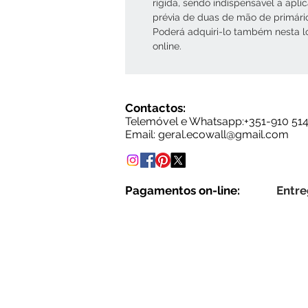
rígida, sendo indispensável a apli
prévia de duas de mão de primári
Poderá adquiri-lo também nesta l
online.
Contactos:
Telemóvel e Whatsapp:+35
1-910 51
Email: g
eral.ecowall@gmail.com
Pagamentos on-line:
Entre