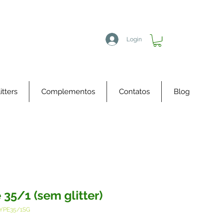
Login
itters
Complementos
Contatos
Blog
 35/1 (sem glitter)
TYPE35/1SG