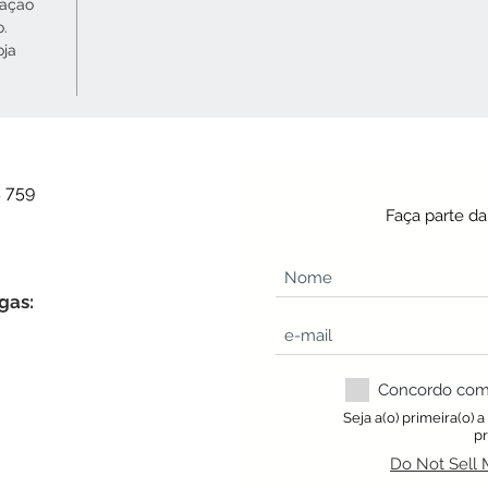
cação
o.
oja
4 759
Faça parte d
gas:
Concordo com a
Seja a(o) primeira(o) 
p
Do Not Sell 