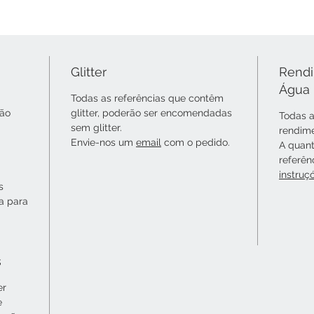
Glitter
Rendi
Água
Todas as referências que contêm
não
glitter, poderão ser encomendadas
Todas a
sem glitter.
rendime
Envie-nos um
email
com o pedido.
A quant
referên
instruç
s
ta para
s
er
e