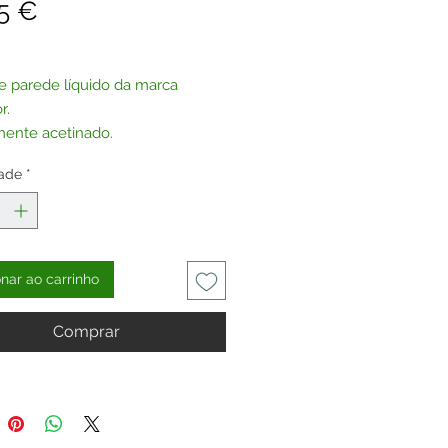
Preço
5 €
e parede líquido da marca
r.
mente acetinado.
o Type 35/1 mas sem as linhas
ade
*
as.
ferência não tem qualquer glitter.
ar, poderá adquirir e adicionar
er à sua escolha.
onar ao carrinho
Comprar