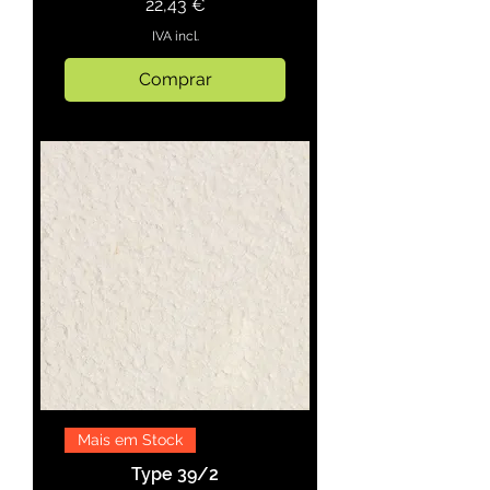
Preço
22,43 €
IVA incl.
Comprar
Mais em Stock
Type 39/2