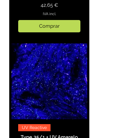
Preço
42,65 €
IVA incl.
Comprar
UV Reactive
Type 35/1 + UV Amarelo