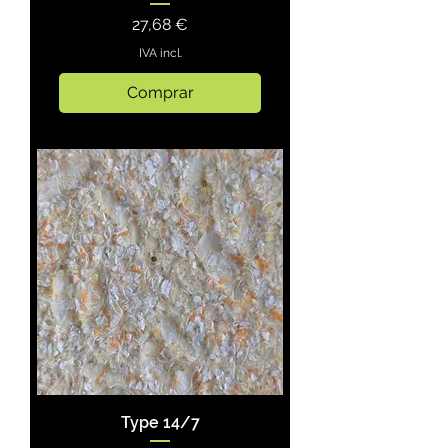
Preço
27,68 €
IVA incl.
Comprar
Type 14/7