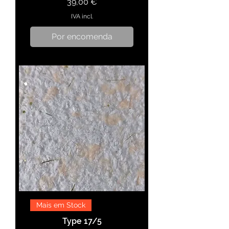
Preço
39,00 €
IVA incl.
Por encomenda
Mais em Stock
Type 17/5