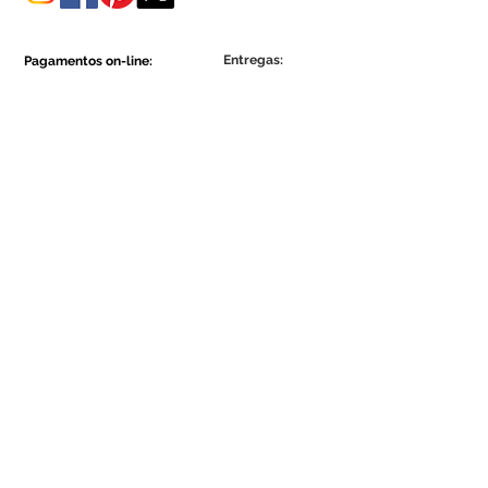
Entregas:
Pagamentos on-line:
Show More
Show More
Faça parte da comunidade Ecowall.
Assine Já
Concordo com a Política de
Privacidade.