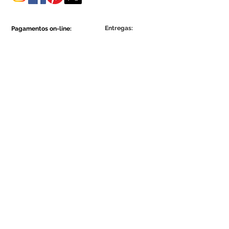
Entregas:
Pagamentos on-line:
Show More
Show More
Faça parte da comunidade Ecowall.
Assine Já
Concordo com a Política de
Privacidade.