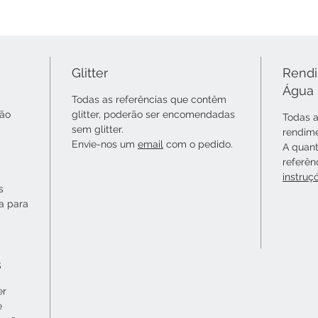
Glitter
Rendi
Água
Todas as referências que contêm
não
glitter, poderão ser encomendadas
Todas a
sem glitter.
rendime
Envie-nos um
email
com o pedido.
A quant
referên
instruç
s
ta para
s
er
e