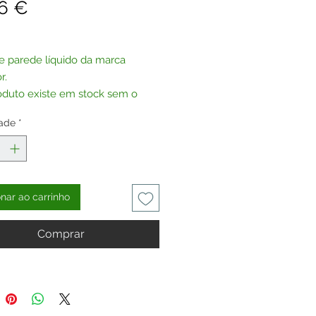
Preço
6 €
e parede líquido da marca
r.
oduto existe em stock sem o
 que se vê na imagem.
ade
*
ar, poderá adquirir e adicionar
ter
à sua escolha.
onar ao carrinho
Comprar