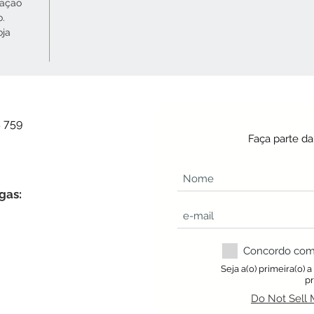
cação
o.
oja
4 759
Faça parte d
gas:
Concordo com a
Seja a(o) primeira(o) 
p
Do Not Sell 