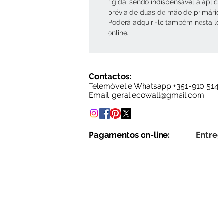
rígida, sendo indispensável a apli
prévia de duas de mão de primári
Poderá adquiri-lo também nesta l
online.
Contactos:
Telemóvel e Whatsapp:+35
1-910 51
Email: g
eral.ecowall@gmail.com
Pagamentos on-line:
Entre