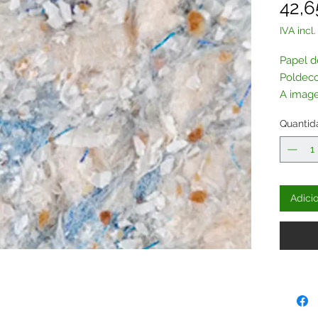
42,6
IVA incl.
Papel d
Poldeco
A image
versão 
Quantid
glitter 
Este pr
glitter
Adici
Poderá 
sua esc