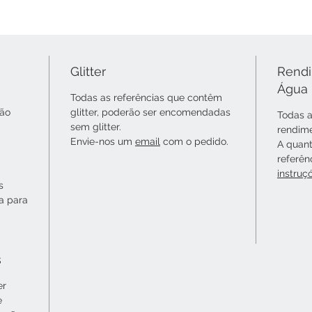
Glitter
Rendi
Água
Todas as referências que contêm
não
glitter, poderão ser encomendadas
Todas a
sem glitter.
rendime
Envie-nos um
email
com o pedido.
A quant
referên
instruç
s
ta para
s
er
e