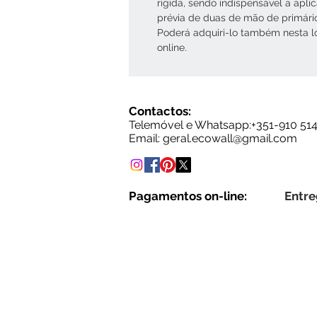
rígida, sendo indispensável a apli
prévia de duas de mão de primári
Poderá adquiri-lo também nesta l
online.
Contactos:
Telemóvel e Whatsapp:+35
1-910 51
Email: g
eral.ecowall@gmail.com
Pagamentos on-line:
Entre