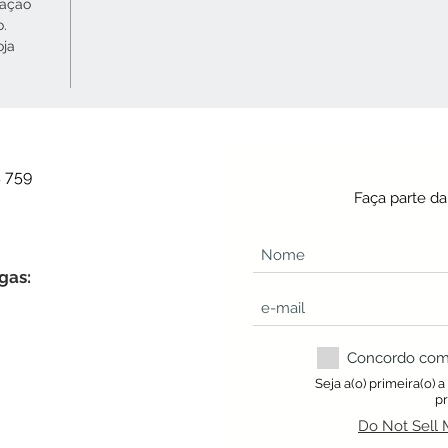
cação
o.
oja
4 759
Faça parte d
gas:
Concordo com a
Seja a(o) primeira(o) 
p
Do Not Sell 