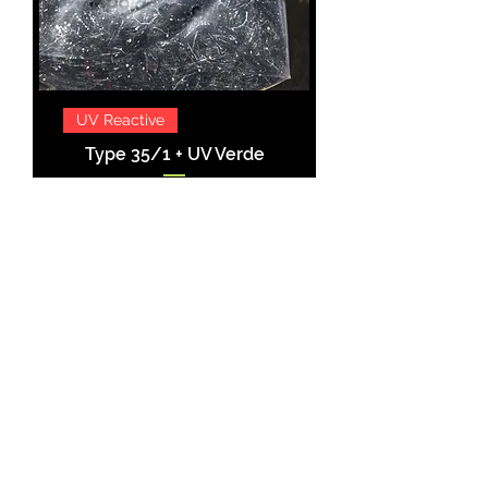
UV Reactive
Type 35/1 + UV Verde
Preço
42,65 €
IVA incl.
Comprar
Produtos
relacionados