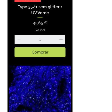
Type 35/1 sem glitter +
UV Verde
Preço
42,65 €
IVA incl.
Comprar