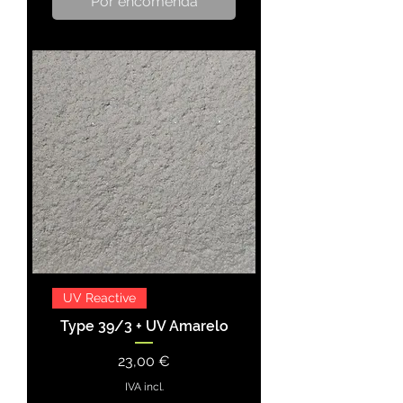
Por encomenda
UV Reactive
Type 39/3 + UV Amarelo
Preço
23,00 €
IVA incl.