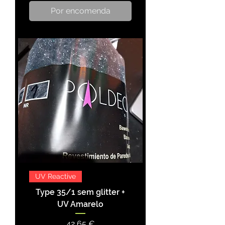
Por encomenda
UV Reactive
Type 35/1 sem glitter +
UV Amarelo
Preço
42,65 €