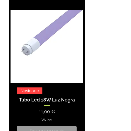
Novidade
Tubo Led 18W Luz Negra
Preço
11,00 €
IVA incl.