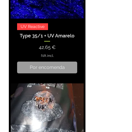
UV Reactive
Type 35/1 + UV Amarelo
Preço
42,65 €
IVA incl.
Por encomenda