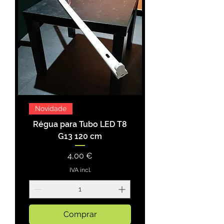
Novidade
Régua para Tubo LED T8
G13 120 cm
Preço
4,00 €
IVA incl.
Comprar